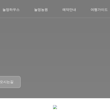
놀멍하우스
놀멍농원
예약안내
여행가이드
오시는길