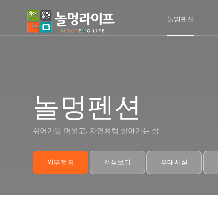
놀멍펜션
놀멍펜션
쉬어가듯 머물고, 자연처럼 살아가는 삶
외부전경
객실보기
부대시설