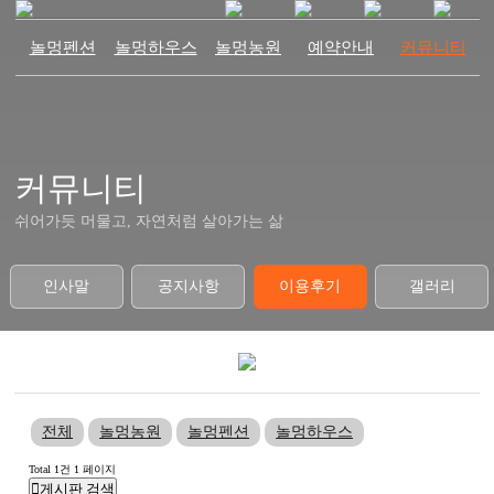
놀멍펜션
놀멍하우스
놀멍농원
예약안내
커뮤니티
커뮤니티
쉬어가듯 머물고, 자연처럼 살아가는 삶
인사말
공지사항
이용후기
갤러리
전체
놀멍농원
놀멍펜션
놀멍하우스
Total 1건
1 페이지
게시판 검색