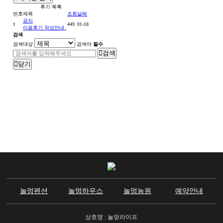
후기 목록
번호
제목
조회
날짜
공지
1
449
01-18
이용후기 작성안내
검색
검색대상
검색어
필수
검색
닫기
놀멍펜션
놀멍하우스
놀멍농원
예약안내
상호명 : 놀멍라이프