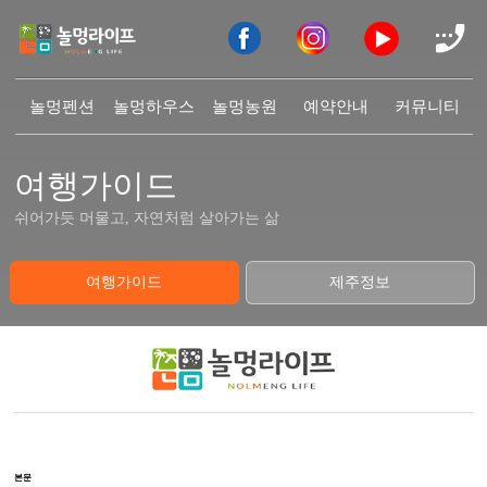
놀멍펜션
놀멍하우스
놀멍농원
예약안내
커뮤니티
여행가이드
쉬어가듯 머물고, 자연처럼 살아가는 삶
여행가이드
제주정보
본문