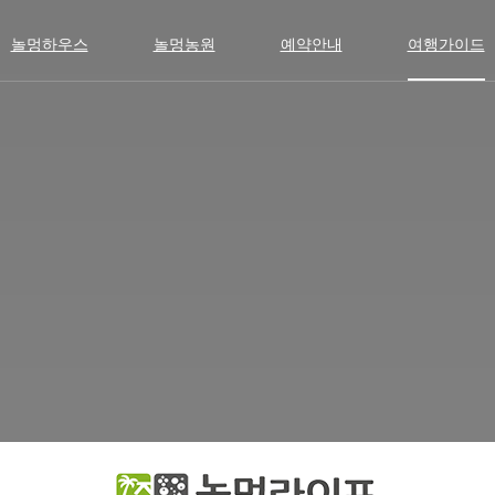
놀멍하우스
놀멍농원
예약안내
여행가이드