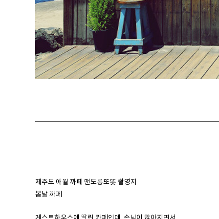
제주도 애월 까페 맨도롱또똣 촬영지
봄날 까페
게스트하우스에 딸린 카페인데 손님이 많아지면서