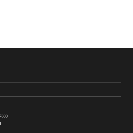
7800
d